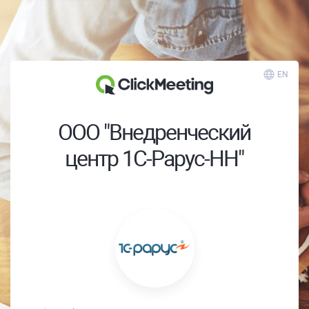
EN
ООО "Внедренческий
центр 1С-Рарус-НН"